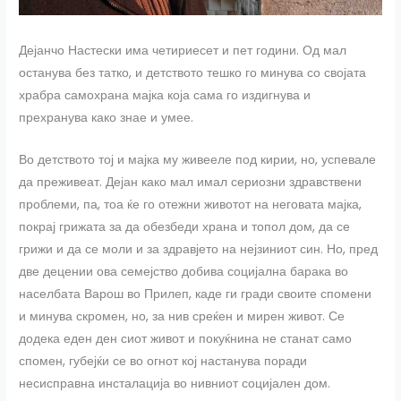
Дејанчо Настески има четириесет и пет години. Од мал
останува без татко, и детството тешко го минува со својата
храбра самохрана мајка која сама го издигнува и
прехранува како знае и умее.
Во детството тој и мајка му живееле под кирии, но, успевале
да преживеат. Дејан како мал имал сериозни здравствени
проблеми, па, тоа ќе го отежни животот на неговата мајка,
покрај грижата за да обезбеди храна и топол дом, да се
грижи и да се моли и за здравјето на нејзиниот син. Но, пред
две децении ова семејство добива социјална барака во
населбата Варош во Прилеп, каде ги гради своите спомени
и минува скромен, но, за нив среќен и мирен живот. Се
додека еден ден сиот живот и покуќнина не станат само
спомен, губејќи се во огнот кој настанува поради
несисправна инсталација во нивниот социјален дом.