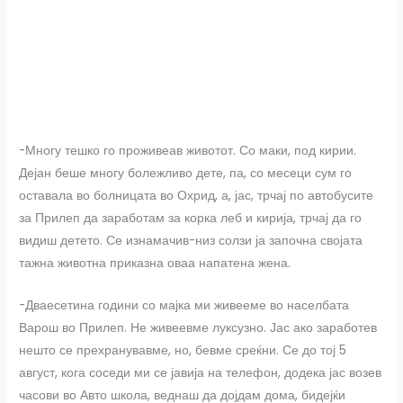
-Многу тешко го проживеав животот. Со маки, под кирии.
Дејан беше многу болежливо дете, па, со месеци сум го
оставала во болницата во Охрид, а, јас, трчај по автобусите
за Прилеп да заработам за корка леб и кирија, трчај да го
видиш детето. Се изнамачив-низ солзи ја започна својата
тажна животна приказна оваа напатена жена.
-Дваесетина години со мајка ми живееме во населбата
Варош во Прилеп. Не живеевме луксузно. Јас ако заработев
нешто се прехранувавме, но, бевме среќни. Се до тој 5
август, кога соседи ми се јавија на телефон, додека јас возев
часови во Авто школа, веднаш да дојдам дома, бидејќи