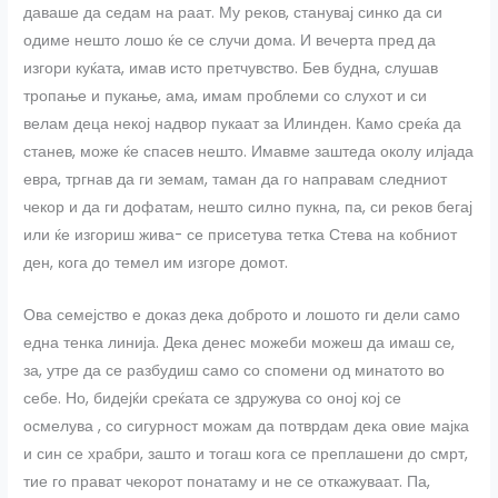
даваше да седам на раат. Му реков, станувај синко да си
одиме нешто лошо ќе се случи дома. И вечерта пред да
изгори куќата, имав исто претчувство. Бев будна, слушав
тропање и пукање, ама, имам проблеми со слухот и си
велам деца некој надвор пукаат за Илинден. Камо среќа да
станев, може ќе спасев нешто. Имавме заштеда околу илјада
евра, тргнав да ги земам, таман да го направам следниот
чекор и да ги дофатам, нешто силно пукна, па, си реков бегај
или ќе изгориш жива- се присетува тетка Стева на кобниот
ден, кога до темел им изгоре домот.
Ова семејство е доказ дека доброто и лошото ги дели само
една тенка линија. Дека денес можеби можеш да имаш се,
за, утре да се разбудиш само со спомени од минатото во
себе. Но, бидејќи среќата се здружува со оној кој се
осмелува , со сигурност можам да потврдам дека овие мајка
и син се храбри, зашто и тогаш кога се преплашени до смрт,
тие го прават чекорот понатаму и не се откажуваат. Па,