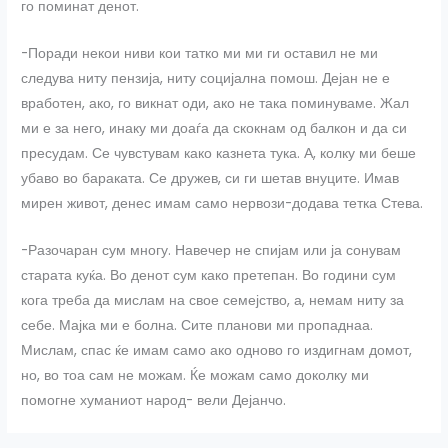
го поминат денот.
-Поради некои ниви кои татко ми ми ги оставил не ми
следува ниту пензија, ниту социјална помош. Дејан не е
вработен, ако, го викнат оди, ако не така поминуваме. Жал
ми е за него, инаку ми доаѓа да скокнам од балкон и да си
пресудам. Се чувстувам како казнета тука. А, колку ми беше
убаво во бараката. Се дружев, си ги шетав внуците. Имав
мирен живот, денес имам само нервози-додава тетка Стева.
-Разочаран сум многу. Навечер не спијам или ја сонувам
старата куќа. Во денот сум како претепан. Во години сум
кога треба да мислам на свое семејство, а, немам ниту за
себе. Мајка ми е болна. Сите планови ми пропаднаа.
Мислам, спас ќе имам само ако одново го издигнам домот,
но, во тоа сам не можам. Ќе можам само доколку ми
помогне хуманиот народ- вели Дејанчо.