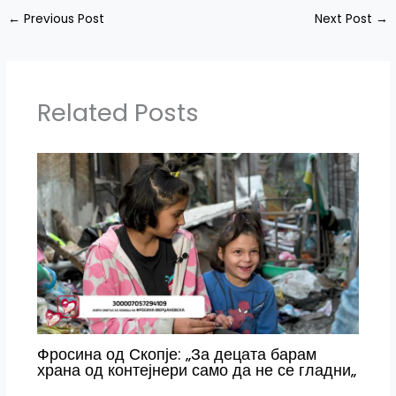
←
Previous Post
Next Post
→
Related Posts
Фросина од Скопје: „За децата барам
храна од контејнери само да не се гладни„