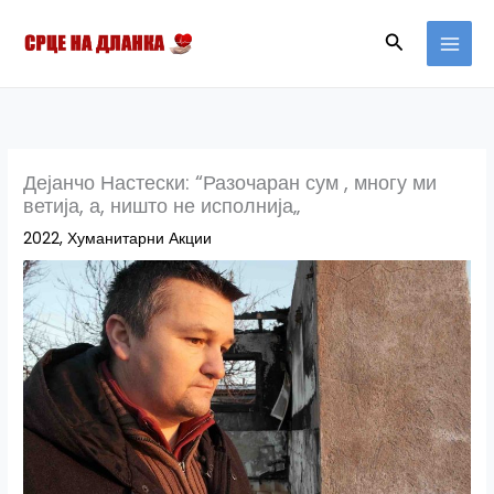
Skip
MAI
Search
to
MEN
content
Дејанчо Настески: “Разочаран сум , многу ми
ветија, а, ништо не исполнија„
2022
,
Хуманитарни Акции