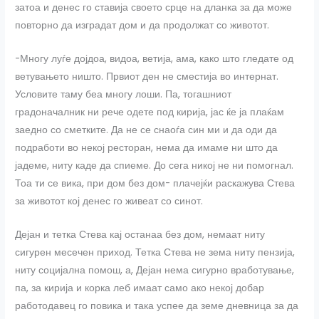
затоа и денес го ставија своето срце на дланка за да може
повторно да изградат дом и да продолжат со животот.
-Многу луѓе дојдоа, видоа, ветија, ама, како што гледате од
ветувањето ништо. Првиот ден не сместија во интернат.
Условите таму беа многу лоши. Па, тогашниот
градоначалник ни рече одете под кирија, јас ќе ја плаќам
заедно со сметките. Да не се снаоѓа син ми и да оди да
подработи во некој ресторан, нема да имаме ни што да
јадеме, ниту каде да спиеме. До сега никој не ни помогнал.
Тоа ти се вика, при дом без дом- плачејќи раскажува Стева
за животот кој денес го живеат со синот.
Дејан и тетка Стева кај останаа без дом, немаат ниту
сигурен месечен приход. Тетка Стева не зема ниту пензија,
ниту социјална помош, а, Дејан нема сигурно вработување,
па, за кирија и корка леб имаат само ако некој добар
работодавец го повика и така успее да земе дневница за да