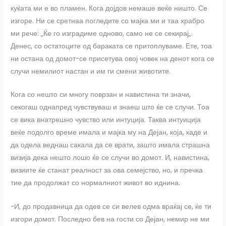
куќата ми е во пламен. Кога дојдов немаше веќе ништо. Се
изгоре. Ни се сретнаа погледите со мајка ми и таа храбро
ми рече: „Ќе го изградиме одново, само не се секирај„.
Денес, со остатоците од бараката се притоплуваме. Ете, тоа
ни остана од домот-се присетува овој човек на денот кога се
случи немилиот настан и им ги смени животите.
Кога со нешто си многу поврзан и навистина ти значи,
секогаш однапред чувствуваш и знаеш што ќе се случи. Тоа
се вика внатрешно чувство или интуција. Таква интуиција
веќе подолго време имала и мајка му на Дејан, која, каде и
да одела веднаш сакала да се врати, зашто имала страшна
визија дека нешто лошо ќе се случи во домот. И, навистина,
визиите ќе станат реалност за ова семејство, но, и пречка
тие да продолжат со нормалниот живот во иднина.
-И, до продавница да одев се си велев одма враќај се, ќе ти
изгори домот. Последно бев на гости со Дејан, немир не ми