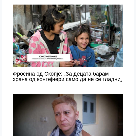
Фросина од Скопје: „За децата барам
храна од контејнери само да не се гладни„