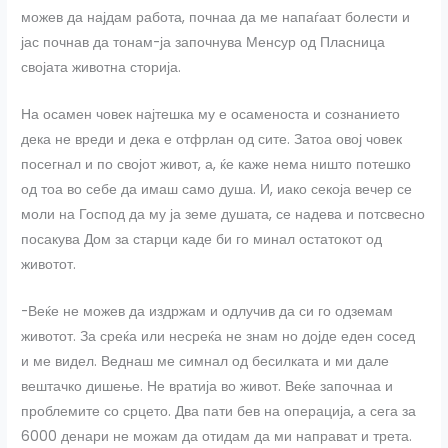
можев да најдам работа, почнаа да ме напаѓаат болести и
јас почнав да тонам-ја започнува Менсур од Пласница
својата животна сторија.
На осамен човек најтешка му е осаменоста и сознанието
дека не вреди и дека е отфрлан од сите. Затоа овој човек
посегнал и по својот живот, а, ќе каже нема ништо потешко
од тоа во себе да имаш само душа. И, иако секоја вечер се
моли на Господ да му ја земе душата, се надева и потсвесно
посакува Дом за старци каде би го минал остатокот од
животот.
-Веќе не можев да издржам и одлучив да си го одземам
животот. За среќа или несреќа не знам но дојде еден сосед
и ме видел. Веднаш ме симнал од бесилката и ми дале
вештачко дишење. Не вратија во живот. Веќе започнаа и
проблемите со срцето. Два пати бев на операција, а сега за
6000 денари не можам да отидам да ми направат и трета.