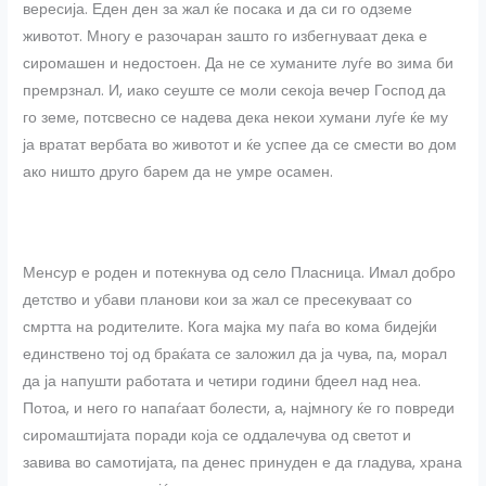
вересија. Еден ден за жал ќе посака и да си го одземе
животот. Многу е разочаран зашто го избегнуваат дека е
сиромашен и недостоен. Да не се хуманите луѓе во зима би
премрзнал. И, иако сеуште се моли секоја вечер Господ да
го земе, потсвесно се надева дека некои хумани луѓе ќе му
ја вратат вербата во животот и ќе успее да се смести во дом
ако ништо друго барем да не умре осамен.
Менсур е роден и потекнува од село Пласница. Имал добро
детство и убави планови кои за жал се пресекуваат со
смртта на родителите. Кога мајка му паѓа во кома бидејќи
единствено тој од браќата се заложил да ја чува, па, морал
да ја напушти работата и четири години бдеел над неа.
Потоа, и него го напаѓаат болести, а, најмногу ќе го повреди
сиромаштијата поради која се оддалечува од светот и
завива во самотијата, па денес принуден е да гладува, храна