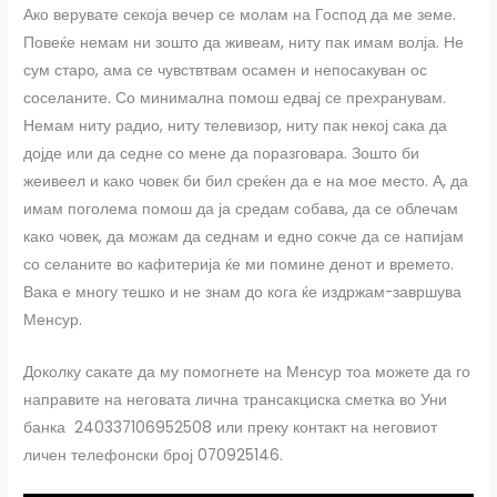
Ако верувате секоја вечер се молам на Господ да ме земе.
Повеќе немам ни зошто да живеам, ниту пак имам волја. Не
сум старо, ама се чувствтвам осамен и непосакуван ос
соселаните. Со минимална помош едвај се прехранувам.
Немам ниту радио, ниту телевизор, ниту пак некој сака да
дојде или да седне со мене да поразговара. Зошто би
жеивеел и како човек би бил среќен да е на мое место. А, да
имам поголема помош да ја средам собава, да се облечам
како човек, да можам да седнам и едно сокче да се напијам
со селаните во кафитерија ќе ми помине денот и времето.
Вака е многу тешко и не знам до кога ќе издржам-завршува
Менсур.
Доколку сакате да му помогнете на Менсур тоа можете да го
направите на неговата лична трансакциска сметка во Уни
банка 240337106952508 или преку контакт на неговиот
личен телефонски број 070925146.