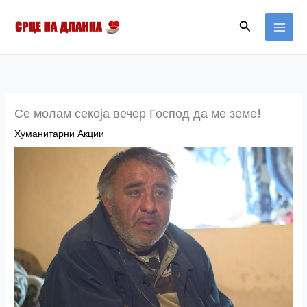
Skip
MAI
Search
to
MEN
content
Се молам секоја вечер Господ да ме земе!
Хуманитарни Акции