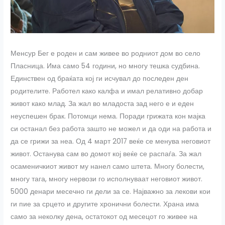
Менсур Бег е роден и сам живее во родниот дом во село
Пласница. Има само 54 години, но многу тешка судбина.
Единствен од браќата кој ги исчувал до последен ден
родителите. Работел како калфа и имал релативно добар
живот како млад. За жал во младоста зад него е и еден
неуспешен брак. Потомци нема. Поради грижата кон мајка
си останал без работа зашто не можел и да оди на работа и
да се грижи за неа. Од 4 март 2017 веќе се менува неговиот
живот. Останува сам во домот кој веќе се распаѓа. За жал
осаменичкиот живот му нанел само штета. Многу болести,
многу тага, многу нервози го исполнуваат неговиот живот.
5000 денари месечно ги дели за се. Најважно за лекови кои
ги пие за срцето и другите хронични болести. Храна има
само за неколку дена, остатокот од месецот го живее на