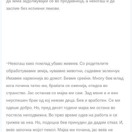
да зема задолжувајќи се во продавница, а некогаш и да
заспие без испиени лекови.
-Некогаш како помлад убаво живеев. Со родителите
обработувавме земја, чувавме животни, садевме зеленчук.
Имавме хармонија во домот. Бевме среќни. Многу бев млад
кога почина татко ми, браќата се оженија, отидоа во
странство. Јас останав со мајка ми сам. Зад мене е и еен
неуспешен брак од кој немам деца. Бев и вработен. Се ми
одеше добро. Но, пред десет години мајка ми остана во
постела неподвижна. Во прво време одев на работа и се
грижев за неа. Но, подоцна бев принуден да дадам отказ. И,
веќе започна мојот пекол. Мајка ми почина, јас веќе не