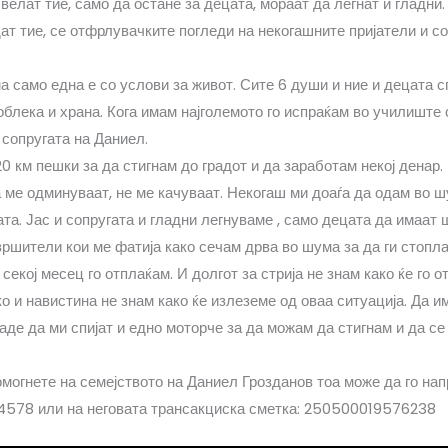
велат тие, само да остане за децата, мораат да легнат и гладн
т тие, се отфрлувачките погледи на некогашните пријатели и со
 само една е со услови за живот. Сите 6 души и ние и децата с
блека и храна. Кога имам најголемото го испраќам во училиште с
 сопругата на Даниел.
20 км пешки за да стигнам до градот и да заработам некој денар
а ме одминуваат, не ме качуваат. Некогаш ми доаѓа да одам во ш
ата. Јас и сопругата и гладни легнуваме , само децата да имаат 
вршители кои ме фатија како сечам дрва во шума за да ги стопл
секој месец го отплаќам. И долгот за стрија не знам како ќе го о
о и навистина не знам како ќе излеземе од оваа ситуација. Да и
аде да ми спијат и едно моторче за да можам да стигнам и да с
омогнете на семејството на Даниел Грозданов тоа може да го нап
4578 или на неговата трансакциска сметка: 250500019576238