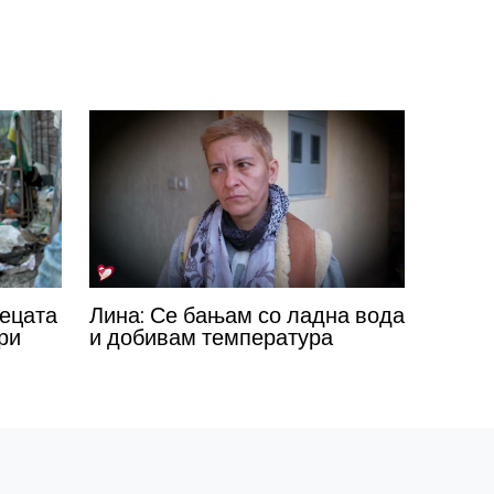
децата
Лина: Се бањам со ладна вода
ри
и добивам температура