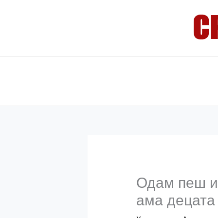
Skip
to
content
Одам пеш и 
ама децата 