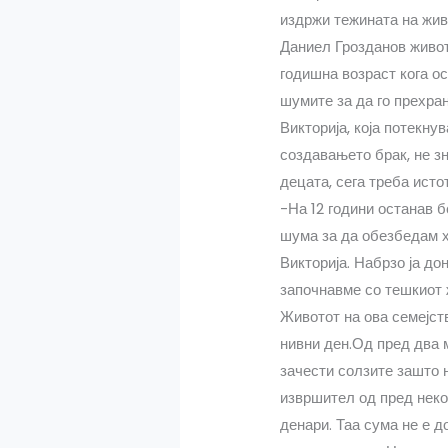
издржи тежината на жив
Даниел Грозданов живот
годишна возраст кога ос
шумите за да го прехран
Викторија, која потекну
создавањето брак, не зн
децата, сега треба исто
-На 12 години останав б
шума за да обезбедам хр
Викторија. Набрзо ја д
започнавме со тешкиот 
Животот на ова семејств
нивни ден.Од пред два м
зачести солзите зашто 
извршител од пред неко
денари. Таа сума не е д