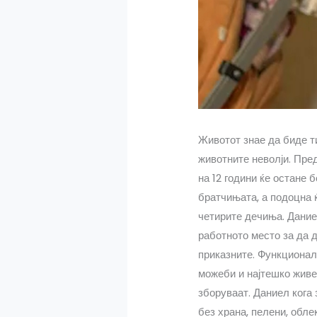
Животот знае да биде ти
животните неволји. Пред
на 12 години ќе остане б
братчињата, а подоцна ќ
четирите дечиња. Даниел
работното место за да д
приказните. Функционалн
можеби и најтешко живе
зборуваат. Даниел кога 
без храна, пелени, облек