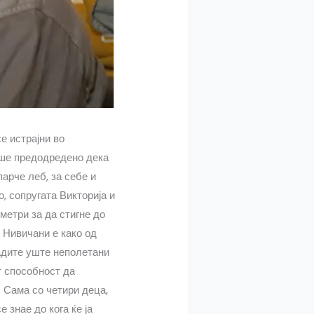
се истрајни во
беше предодредено дека
парче леб, за себе и
, сопругата Викторија и
метри за да стигне до
о Нивичани е како од
ладите уште неполетани
т способност да
. Сама со четири деца,
е знае до кога ќе ја