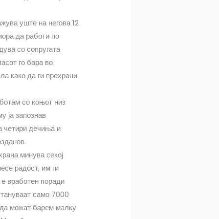
жува уште на негова 12
мора да работи по
адува со сопругата
пасот го бара во
ала како да ги прехрани
аботам со коњот низ
у ја запознав
а четири дечиња и
озданов.
 храна минува секој
есе радост, им ги
л е вработен поради
стануваат само 7000
а да можат барем малку