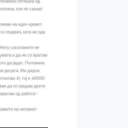
и. Можеби потешка од
селани, кои не сакаат
пиеме на еден кревет.
о сендвич, кога не оди
. Ниту соселаните не
умата и да не се вратам
што да јадат. Половина
ам децата. Ми дадоа
тплатам. И, тој е 40000
мам да ги средам двете
е вратам од работа-
равите на неговиот