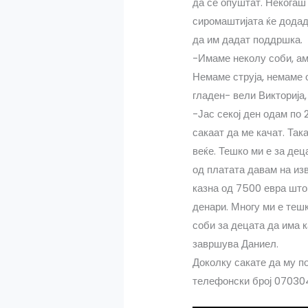
да се опуштат. Некогаш 
сиромаштијата ќе додада
да им дадат поддршка.
-Имаме неколу соби, ама
Немаме струја, немаме о
гладен- вели Викторија,
-Јас секој ден одам по 
сакаат да ме качат. Так
веќе. Тешко ми е за дец
од платата давам на из
казна од 7500 евра што 
денари. Многу ми е тешк
соби за децата да има к
завршува Даниел.
Доколку сакате да му п
телефонски број 07030