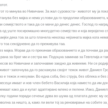
отот.
от го минува во Нивичани. За жал суровоста- животот му ја пока
танува без мајка и нема услови да го продолжи образованието, 
и семејството и така да се мачи до денес денес. Господ го нагр
ва од уште посиромашно многудетно семејство и која веројатно с
аејќи дека тоа за што плачела некогаш нејзината мајка кога нем
то тоа секојдневно да го преживува таа.
ез мајка. Морав да го прекинам образованието и да почнам да р
ана за брат ми и сестра ми. Подоцна заминав за Гевгелија и там
онесов во Нивичани и започнавме заедно да живееме. Ни се родиј
живот-започнува да го раскажува својот тежок живот Даниел Гр
о е тежок и нехуман. Во една соба, без струја, без облека и без
есеци имаат и нов член бебето Василија која наместо да им дон
немаат како да и купат адаптирано млеко и пелени. Иако, Дание
лку години поради сечење дрва во шума од платата денес му о
оволна за ништо, а, камо ли вели тој за реновирање на собите з