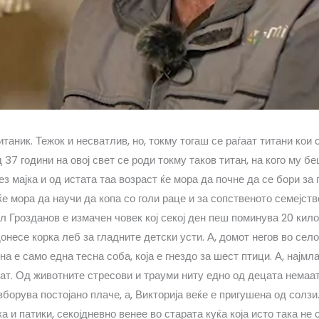
таник. Тежок и несватлив, но, токму тогаш се раѓаат титани кои 
 37 години на овој свет се роди токму таков титан, на кого му 
ез мајка и од истата таа возраст ќе мора да почне да се бори за 
е мора да научи да копа со голи раце и за сопственото семејство
 Грозданов е измачен човек кој секој ден пеш поминува 20 кило
онесе корка леб за гладните детски усти. А, домот негов во сел
а е само една тесна соба, која е гнездо за шест птици. А, најм
ат. Од животните стресови и трауми ниту едно од децата немаа
зборува постојано плаче, а, Викторија веќе е пригушена од солзи
а и патики, секојдневно венее во старата куќа која исто така не с