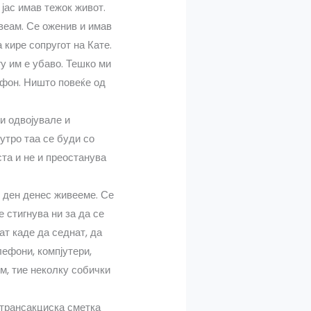
 јас имав тежок живот.
веам. Се оженив и имав
 кире сопругот на Кате.
у им е убаво. Тешко ми
лефон. Ништо повеќе од
и одвојувале и
утро таа се буди со
ста и не и преостанува
и ден денес живееме. Се
 стигнува ни за да се
ат каде да седнат, да
лефони, компјутери,
ом, тие неколку собички
 трансакциска сметка