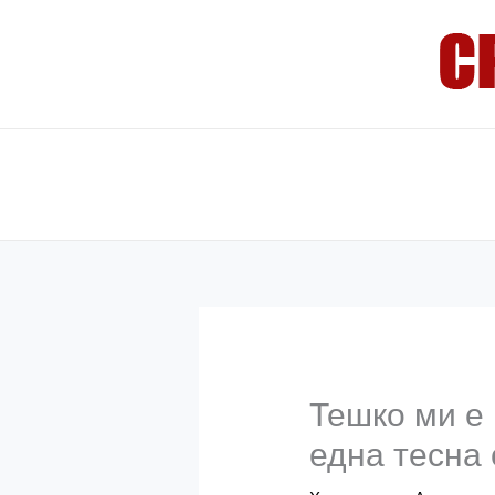
Skip
to
content
Тешко ми е 
една тесна 