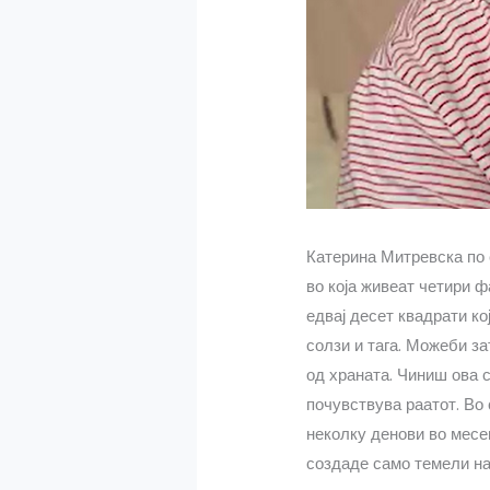
Катерина Митревска по 
во која живеат четири 
едвај десет квадрати кој
солзи и тага. Можеби за
од храната. Чиниш ова с
почувствува раатот. Во 
неколку денови во месе
создаде само темели на