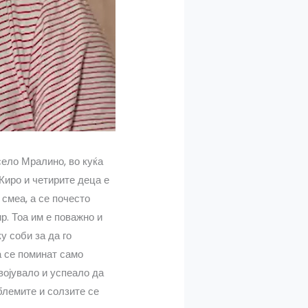
село Мралино, во куќа
Киро и четирите деца е
 смеа, а се почесто
ир. Тоа им е поважно и
у соби за да го
а се поминат само
војувало и успеало да
блемите и солзите се