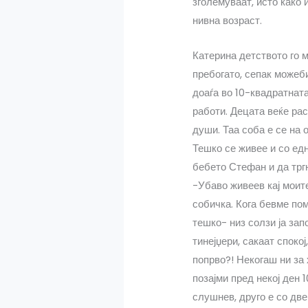
зголемуваат, исто како 
нивна возраст.
Катерина детството го м
пребогато, сепак можеби
доаѓа во 10-квадратнат
работи. Децата веќе рас
души. Таа соба е се на 
Тешко се живее и со едн
бебето Стефан и да трг
-Убаво живеев кај моит
собичка. Кога бевме по
тешко- низ солзи ја зап
тинејџери, сакаат споко
попрво?! Некогаш ни за 
позајми пред некој ден 
слушнев, друго е со две