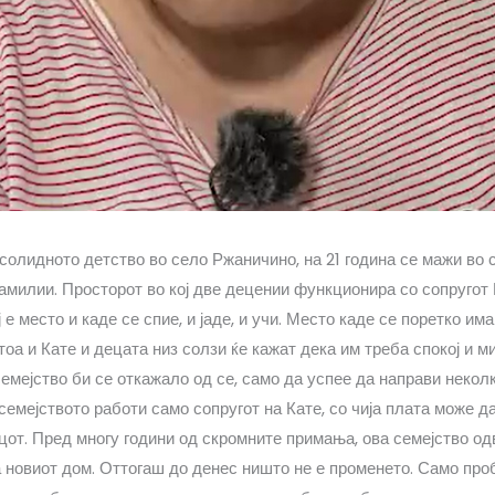
солидното детство во село Ржаничино, на 21 година се мажи во 
фамилии. Просторот во кој две децении функционира со сопругот 
 е место и каде се спие, и јаде, и учи. Место каде се поретко има
тоа и Кате и децата низ солзи ќе кажат дека им треба спокој и м
емејство би се откажало од се, само да успее да направи неколк
семејството работи само сопругот на Кате, со чија плата може д
цот. Пред многу години од скромните примања, ова семејство од
 новиот дом. Оттогаш до денес ништо не е променето. Само про