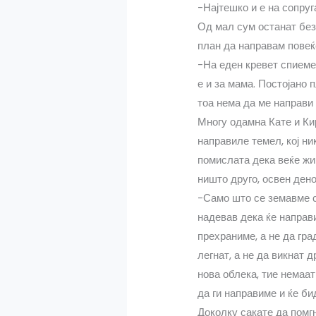
-Најтешко и е на сопруг
Од мал сум останат без
план да направам повеќе
-На еден кревет спиеме
е и за мама. Постојано 
тоа нема да ме направи
Многу одамна Кате и Ки
направиле темел, кој ни
помислата дека веќе жив
ништо друго, освен дено
-Само што се земавме с
надевав дека ќе направи
прехраниме, а не да гра
легнат, а не да викнат 
нова облека, тие немаат
да ги направиме и ќе би
Доколку сакате да помг