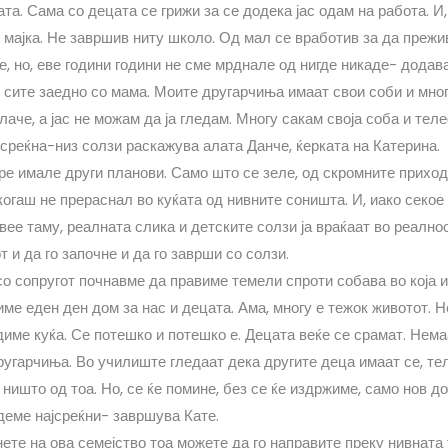
ата. Сама со децата се грижи за се додека јас одам на работа. И,
 мајка. Не завршив ниту школо. Од мал се вработив за да прежи
, но, еве години години не сме мрднале од нигде никаде- додава
 сите заедно со мама. Моите другарчиња имаат свои соби и мног
плаче, а јас не можам да ја гледам. Многу сакам своја соба и те
 среќна-низ солзи раскажува алата Данче, ќерката на Катерина.
ре имале други планови. Само што се зеле, од скромните приход
когаш не прераснал во куќата од нивните соништа. И, иако секое 
ее таму, реалната слика и детските солзи ја враќаат во реално
т и да го започне и да го заврши со солзи.
о сопругот почнавме да правиме темели спроти собава во која 
ме еден ден дом за нас и децата. Ама, многу е тежок животот. Не
диме куќа. Се потешко и потешко е. Децата веќе се срамат. Нема
другарчиња. Во училиште гледаат дека другите деца имаат се, те
 ништо од тоа. Но, се ќе помине, без се ќе издржиме, само нов д
деме најсреќни- завршува Кате.
нете на ова семејство тоа можете да го направите преку нивната