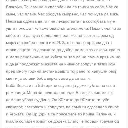
Благојче. Тој сам не е способен да се грижи за себе. Час се
смее, час плаче. Час зборува смирено, час почнува да вика.
Некогаш одбива да ги пие лекарствата па состојбата му е
уште полоша –ќе каже оваа напатена жена. Нема сила ни за
себе, а не да чува болна личност. Но, на светот зарем од
мајка похрабро нешто има?!. Затоа таа се пријави да го
стави срцето на дланка за да добие помош за лекови, храна
и мало реновирање на куќата за таа да не падне врз нив, но
и да ја продолжат мисијата на нивниот сопруг и татко која
пред многу години застана зашто тој рано го напушти овој
свет и ја остави баба верка сама да се мачи.
Баба Верка и на 86 години сеуште ја држи куќата на свои
раменици. Мора ќе рече таа поради Благојче, син ми кој
немаше убава судбина. Од 80-тите до 90-тите ги губи
свекорот, свекрвата и сопругот, па сама ги одгледала синот
и ќерката. Од Црцорија се преселиле во Крива Паланка, и
имале солиден живот се додека Благојче поради траума од