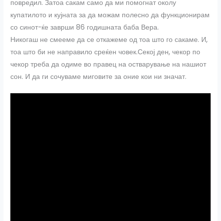
повредил. Затоа сакам само да ми помогнат околу
купатилото и кујната за да можам полесно да функционирам
со синот-ќе заврши 86 годишната баба Вера.
Никогаш не смееме да се откажеме од тоа што го сакаме. И,
тоа што би не направило среќен човек.Секој ден, чекор по
чекор треба да одиме во правец на остварување на нашиот
сон. И да ги сочуваме миговите за оние кои ни значат.