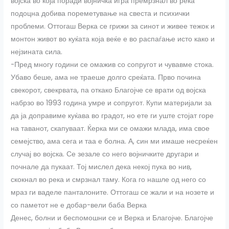
војска во која поради војничка игра премрзнал во река
подоцна добива пореметување на свеста и психички
проблеми. Оттогаш Верка се грижи за синот и живее тежок и
монтон живот во куќата која веќе е во распаѓање исто како и
нејзината сила.
-Пред многу години се омажив со сопругот и чувавме стока.
Убаво беше, ама не траеше долго среќата. Прво почина
свекорот, свекрвата, па откако Благојче се врати од војска
набрзо во 1993 година умре и сопругот. Купи материјали за
да ја доправиме куќава во градот, но ете ги уште стојат горе
на таванот, скапуваат. Ќерка ми се омажи млада, има свое
семејство, ама сега и таа е болна. А, син ми имаше несреќен
случај во војска. Се зезале со него војничките другари и
почнале да пукаат. Тој мислел дека некој пука во нив,
скокнал во река и смрзнал таму. Кога го нашле од него со
мраз ги ваделе панталоните. Оттогаш се жали и на нозете и
со паметот не е добар-вели баба Верка
Денес, болни и беспомошни се и Верка и Благојче. Благојче