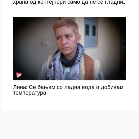
храна од контејнери само да не се гладни„
Лина: Се бањам со ладна вода и добивам
температура