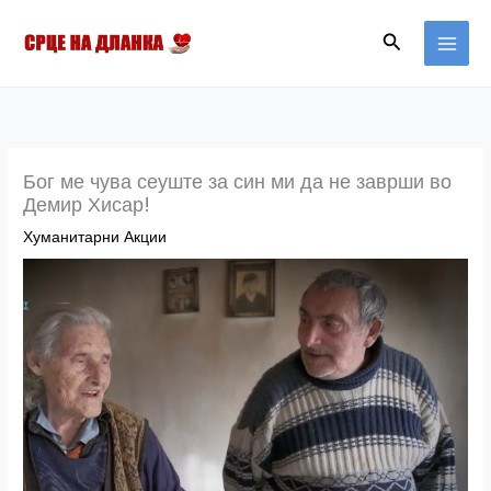
Skip
MAI
Search
to
MEN
content
Бог ме чува сеуште за син ми да не заврши во
Демир Хисар!
Хуманитарни Акции