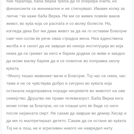
пие терапија, баба Верка треба да ги оперира очите, но
финансиите се минимални и не стигнуваат. Имаме колку за
лепче –ќе каже баба Верка. Не ми се живее повеќе ваков
живот, во куќа која се распаѓа и со волку болести. Но,
изгледа дека Бог ми дава живот за да не го оставам Благојче
сам-низ солзи ќе рече оваа страдна жена. Неа единствена
желба и е синот да не заврши во некоја институција во која
нема да се грижат за него и барем додека се живи и заедно
да може малку барем да и се помогне во поправка околу
куќата.
-Многу тешко живееме-вели и Благојче. Тој час се смее, час
тажи и не се чувствува добро и сигурно во куќата која
останала недоправена поради несреќите во животот на ова
семејство. Друштво им прави телевизорот. Баба Верка кога
може готви за Благојче, но се плаши што ќе биде со него
после нејзината смрт. Не сакам да заврши во демир Хисар и
да ми го малтретираат детето. Сакам да си остане во куќата.
Тој не е лош, не е агресивен никого не навредил ниту