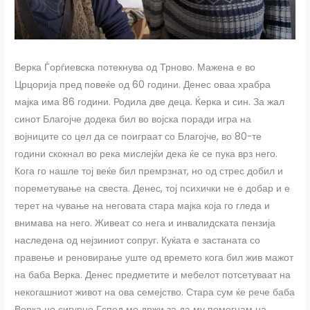
Верка Ѓорѓиевска потекнува од Трново. Мажена е во
Црцорија пред повеќе од 60 години. Денес оваа храбра
мајка има 86 години. Родила две деца. Ќерка и син. За жал
синот Благојче додека бил во војска поради игра на
војниците со цел да се поиграат со Благојче, во 80-те
години скокнал во река мислејќи дека ќе се пука врз него.
Кога го нашле тој веќе бил премрзнат, но од стрес добил и
пореметување на свеста. Денес, тој психички не е добар и е
терет на чување на неговата стара мајка која го гледа и
внимава на него. Живеат со нега и инвалидската пензија
наследена од нејзиниот сопруг. Куќата е застаната со
правење и реновирање уште од времето кога бил жив мажот
на баба Верка. Денес предметите и мебелот потсетуваат на
некогашниот живот на ова семејство. Стара сум ќе рече баба
Верка но сигурно Гспод ме држи за да му помогнам на