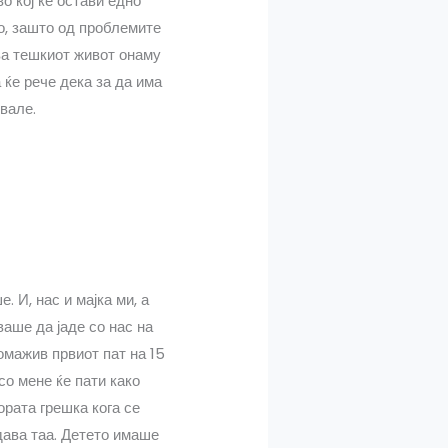
о кој ќе остави едно
о, зашто од проблемите
ва тешкиот живот онаму
 ќе рече дека за да има
вале.
 И, нас и мајка ми, а
ваше да јаде со нас на
омажив првиот пат на 15
со мене ќе пати како
ората грешка кога се
дава таа. Детето имаше