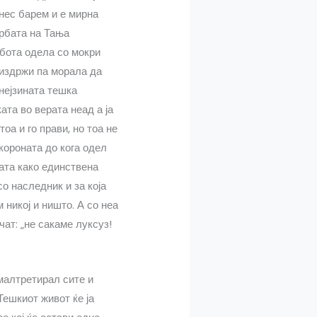
енес барем и е мирна
орбата на Тања
абота одела со мокри
 издржи па морала да
 нејзината тешка
ата во верата неад а ја
оа и го прави, но тоа не
 короната до кога одел
ќата како единствена
со наследник и за која
 никој и ништо. А со неа
чат: „не сакаме луксуз!
 малтретирал сите и
 Тешкиот живот ќе ја