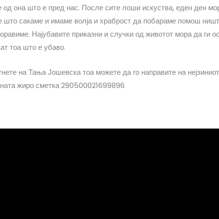
 од она што е пред нас. После сите лоши искуства, еден ден мо
е што сакаме и имаме волја и храброст да побараме помош ништ
боравиме. Најубавите приказни и случки од животот мора да ги о
пат тоа што е убаво.
гнете на Тања Јошевска тоа можете да го направите на нејзинио
ината жиро сметка 290500021699896