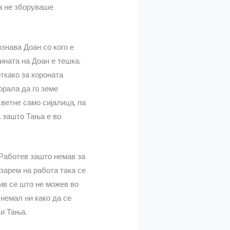
аа не зборуваше
ознава Доан со кого е
ината на Доан е тешка.
откако за короната
орала да го земе
светне само сијалица, па
а зашто Тања е во
 Работев зашто немав за
 зарем на работа така се
бив се што не можев во
 немал ни како да се
ли Тања.