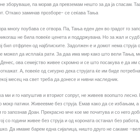
 не зборуваше, па морав да превземам нешто за да ја спасам. Т
т. Откако заминав прозборе- се сеќава Тања
ора многу поубава се отвора. Па, Тања еден ден во градот го зап
никогаш не била повеќе ценета и поддржувана. Но за жал и судб
тој бил отфрлен од најблиските. Задолжен е и домот нема струја 
е можел да исплаќа рати. За даа има мир како што вели Тања, м
Денес, ова семејство живее скромно и се што посакува е да им 
 откажат. А, повеќе од сигурно дека струјата ќе им биде потребн
екој месец на свет треба да донесе и нивни наследник.
ка ми и го напуштив и вториот сопруг, не живеев воопшто лесно.
о мокр патики. Живеевме без струја. Емав како да се избањам, а
и го запознав Доан. Прекрасно мче кое ме почитува и со него до
тој со години живее без струја и од короната останал без работа,
ешко. Да имаме барем една сијалица, ништо друго не сакаме –ве