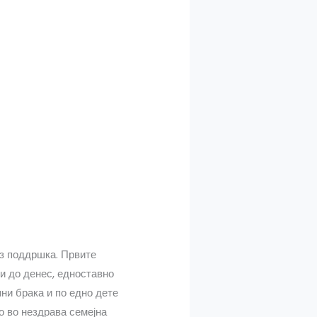
ез поддршка. Првите
ни до денес, едноставно
ни брака и по едно дете
о во нездрава семејна