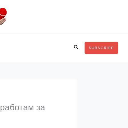
Search
SUBSCRIBE
аработам за