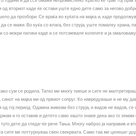
15 години и да ссе омажи непромислено. Кратко ќе трае тој брак в
и од вториот каде ќе остави уште едно дете само за негово добр
шело да прозбори. Се враќа во куќата на мајка и, каде продолжу
да се мажи. Во куќа со влага, без струја, уште помалку храна, па
и со мокри патики каде и се потсмевале колегите и ја омаловажу
ко сум се родила. Татко ми многу пиеше и сите не малтретираше.
, синот на мајка ми од првиот сопруг. Ко навредуваше и не му да
од тој период. Одамна живеам без струја, и видов не видов, се 
ржам и го оставив и детето само зашто знаев дека ако го земам 
а туѓо дете да гледа-ќе рече Тања. Многу набрзо ја направив и вт
ога сите ме поттурнуваа свен свекрвата. Само таа ме ценеше-до