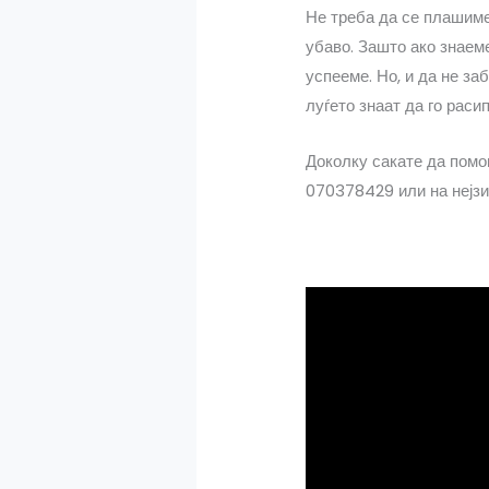
Не треба да се плашиме
убаво. Зашто ако знаем
успееме. Но, и да не за
луѓето знаат да го раси
Доколку сакате да помо
070378429 или на нејз