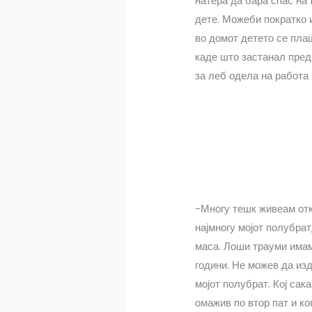
натера да бара спас на 
дете. Можеби пократко 
во домот детето се пла
каде што застанал пред 
за леб одела на работа 
-Многу тешк живеам отка
најмногу мојот полубрат
маса. Лоши трауми имам 
години. Не можев да изд
мојот полубрат. Кој сак
омажив по втор пат и к