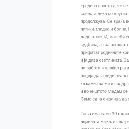
средина првото дете не 
совеста дека со другиот
продолжува. Се враќа во
патики, гладна и болна
даде отказ. И, можеби с
судбина, а таа неговата
прифатат роднините кои 
и ја дава светлината. З
на работа и плаќал рати
опција да ја види реално
ќе каже таа ми е поддршк
и во ништото гледам се 
Само една сијалица да 
Тања има само 30 години
нејзината мајка, и сестр