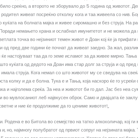
било среќно, а второто не зборувало до 5 година од животот. Д
 родител живеат посреќно отколку кога и таа живеела со нив. Б
 куќата на болната мајка и живее сиромашно и без струја. На р
. Поради немањето храна и ослабнал имунитетот и не можела да
ветлата точка во нејзиниот темен живот е Доан кој ќе ја прифати
 и од пред две години ќе почнат да живеат заедно. За жал, разлик
ќе настојуваат таа да го земе исламот за да живее мирно. Тања т
ашто куќата од дедото на Доан има стар долг за струја и од пред
 имала струја. Кога немал со што животот му се сведува на све
ста колку и да е болна. Тука е и Тања, која наскоро ќе го усреќи 
а и најголема среќа. За неа и животот би го дал. Јас без неа сум
и во мувлосаниот леб највкусен оброк. Само и двајцата ќе заклу
светне и ние ќе продолжиме да го цениме животот!„
. Родена е во Битола во семејство на татко алкохоличар, кој ги
а и, но, најмногу полубратот од првиот сопруг на нејзината мајка.