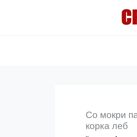
Skip
to
content
Со мокри па
корка леб