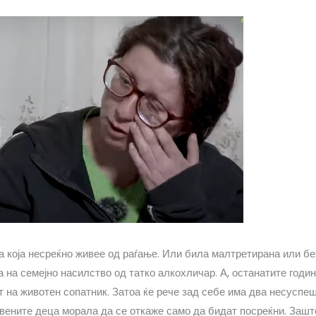
а која несреќно живее од раѓање. Или била малтретирана или б
 на семејно насилство од татко алкохличар. А, останатите годи
т на животен сопатник. Затоа ќе рече зад себе има два несуспеш
ствените деца морала да се откаже само да бидат посреќни. Зашт