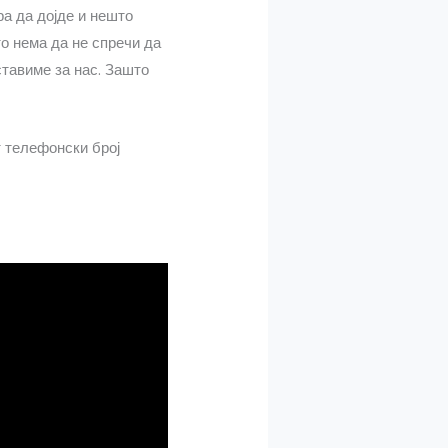
ра да дојде и нешто
о нема да не спречи да
ставиме за нас. Зашто
т телефонски број