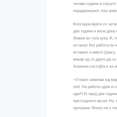
четири години и сеуште
порадинашиот лош живо
Кога една врата се затв
две години и вели дека 
Живее во туѓа куќа. И, 
останал без работа па н
исламот и името Џансу. 
макар од се друго да се
блажена состојба и за н
-Откако заминав кај мај
леб. На работа одев и с
оди?! И, пред две годин
претходните врски. Но, 
прехрани. Многу ни е т