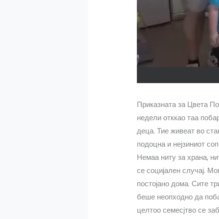
Приказната за Цвета По
недели отккао таа побар
деца. Тие живеат во ста
подоцна и нејзиниот соп
Немаа ниту за храна, ни
се социјален случај. М
постојано дома. Сите т
беше неопходно да поба
целтоо семесјтво се заб