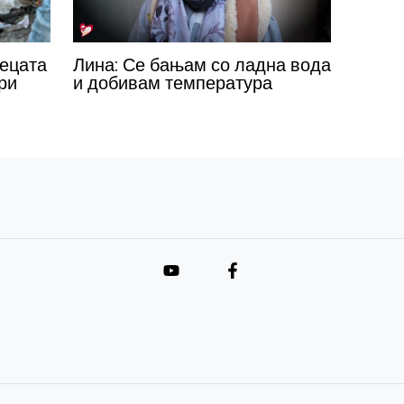
децата
Лина: Се бањам со ладна вода
ри
и добивам температура