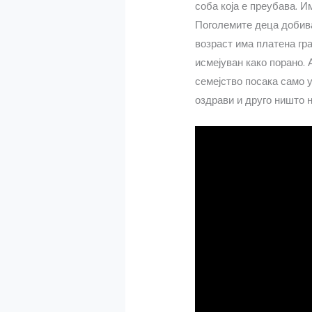
соба која е преубава. И
Поголемите деца добива
возраст има платена гра
исмејуван како порано. 
семејство посака само у
оздрави и друго ништо 