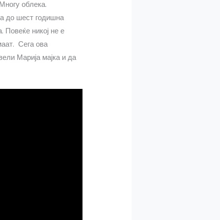
 Многу облека.
ба до шест годишна
. Повеќе никој не е
маат. Сега ова
вели Марија мајка и да