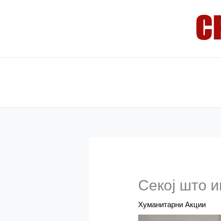
Skip
to
content
Секој што и
Хуманитарни Акции