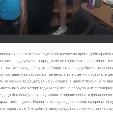
поски која си го отвори срцето пред извесно време доби среќен
а помош од хуманиот народ, веќе се е есменето во нејзиниот и ж
нот на тетката од сопругот, а бидејќи таа поради болест морала 
руг останал без работа, па тие не платиле сметки и останале цел
ту за ужинка за децата за на училиште, а малиот Кирил не го пр
омлето иако има четири години сеуште не зборува и не е социјал
ри деца беа исмејувани во училиште поради нивната финансиско-
раат помош јавно. Нивната сторија веднаш наиде на прием од х
лагодари за се. Тие добиле многу средства со кои е платена стр