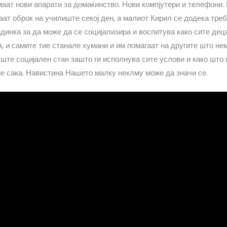
маат нови апарати за домаќинство. Нови компјутери и телефони.
ат оброк на училиште секој ден, а малиот Кирил се додека тре
динка за да може да се социјализира и воспитува како сите деца
А, и самите тие станале хумани и им помагаат на другите што не
ште социјален стан зашто ги исполнува сите услови и како што 
не сака. Навистина Нашето малку неклму може да значи се.