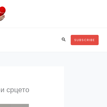
Search
SUBSCRIBE
ри срцето