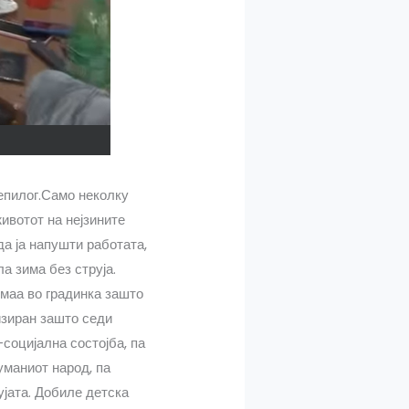
 епилог.Само неколку
ивотот на нејзините
да ја напушти работата,
а зима без струја.
имаа во градинка зашто
изиран зашто седи
социјална состојба, па
уманиот народ, па
ујата. Добиле детска