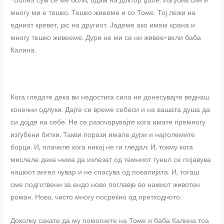
-Болна сум се ме боли, одам на доктор џабе. Изгубив син и
многу ми е тешко. Тешко жиееме и со Томе. Тој лежи на
едниот кревет, јас на другиот. Јадеме ако имам храна и
многу тешко живееме. Дури не ми се ни живее-вели баба
Калина.
Кога гледате дека ви недостига сила не донесувајте веднаш
конечни одлуки. Дајте си време себеси и на вашата душа да
си дојде на себе. Не се разочарувајте кога имате премногу
изгубени битки. Такви порази имале дури и најголемите
борци. И, плачеле кога никој не ги гледал. И, токму кога
мислеле дека нема да излезат од темниот тунел се појавува
нашиот ангел чувар и не спасува од повалијата. И, тогаш
сме подготвени за ендо ново поглавје во нажиот животен
роман. Ново, чисто многу посреќно од претходното.
Доколку сакате да му помогнете на Томе и баба Калина тоа