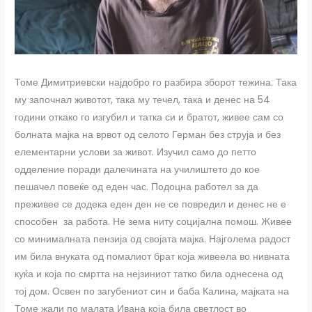
Томе Димитриевски најдобро го разбира зборот тежина. Така
му започнал животот, така му течел, така и денес на 54
години откако го изгубил и татка си и братот, живее сам со
болната мајка на врвот од селото Герман без струја и без
елементарни услови за живот. Изучил само до петто
одделение поради далечината на училиштето до кое
пешачел повеќе од еден час. Подоцна работел за да
преживее се додека еден ден не се повредил и денес не е
способен за работа. Не зема ниту социјална помош. Живее
со минималната пензија од својата мајка. Најголема радост
им била внуката од помалиот брат која живеела во нивната
куќа и која по смртта на нејзиниот татко била однесена од
тој дом. Освен по загубениот син и баба Калина, мајката на
Томе жали по малата Ивана која била светлост во