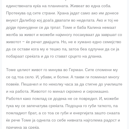
единствената куќа на планината. Живеат во една соба.
Протекува од сите страни. Храна јадат само ако им донесе
внукот Далибор кој доаѓа двапати во неделата. Ако и тој не
дојде принудени се да трпат. Томе и баба Калина немаат
желба за живот и можеби најмногу посакуваат да завршат со
животот – ќе речат двајцата. Но, не е хумано едно семејство
да се остави кога му е тешко па, затоа беа одлучни да си ја
побараат среќата и да го стават срцето на дланка.
Томе целиот живот го минува во Герман. Сите спомени му
се од тоа село. И, убави, и болни. А такви ги поминал многу
повеќе. Пешачел и по неколку часа за да стигне до училиште
и на работа. Животот го минал скромно и сиромашно.
Работел како помлад се додека не се повредил. И, можеби
тука му се запечатува среќата. Подоцна го губи таткото, па
помладиот брат, а со тоа се губи и енергијата зашто снаата
ќе рече Томе ја однела со себе нивната најголема радост и
причина за среќа.