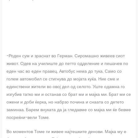
-Роден сум и зраснат во Герман. Сиромашно живеев сиот
живот. Одев на училиште до петто одделение и пешачев по
еден час во еден правец. Автобус нема до тука. Само со
голем автомобил се стигнува до мојата куќа. Ние сме и
единствени жители во овој дел од селото. Уште одамна го
изгубив татко ми и останав со брат ми и мајка ми. Брат ми се
ожени и доби ќерка, но набрзо почина и снаата со детето
заминаа. Барем внуката да ја гледавме со мајка ми ќе бевме
посреќни-вели Томе.
Во моментов Томе ги живее најтешките денови. Мајка му е