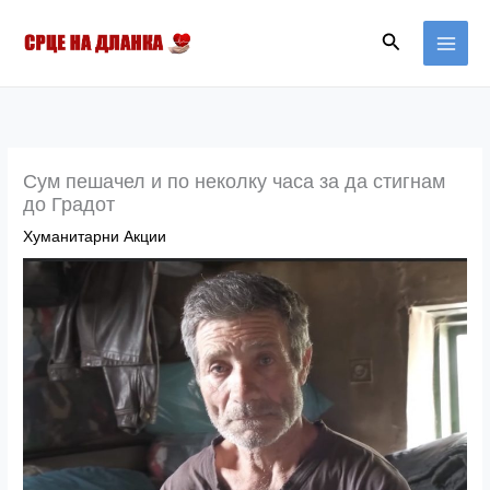
Skip
MAI
Search
to
MEN
content
Сум пешачел и по неколку часа за да стигнам
до Градот
Хуманитарни Акции