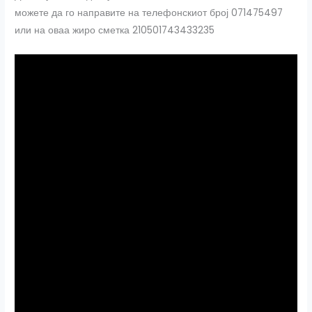
можете да го направите на телефонскиот број 071475497
или на оваа жиро сметка 210501743433235