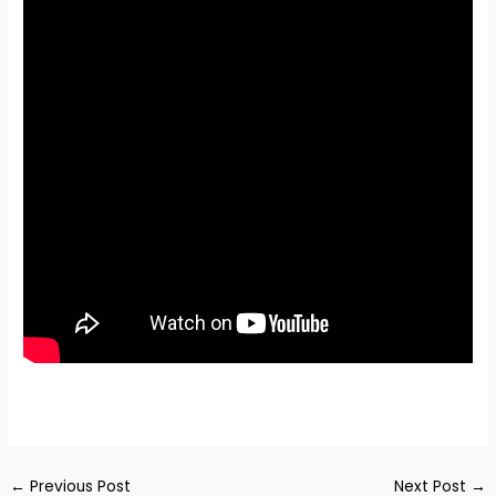
←
Previous Post
Next Post
→