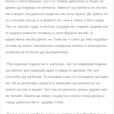
болна и беспомошна. Тој е со повеќе дијагноза и тешко се
движи од повреда на кичмата. Зависат од грижата на сестра
ми и внукот кој двапати неделно им носи храна. До куќата не
се стигнува лесно, а и животот во неа е тежок и без струја.
Тие со часови седат и молчат гледајќи во старите ѕидови кои
ги кријата нивните спомени и неостварени желби. А,
единствена желба денес на Томе му е само да има подобри
услови за живот, минимална социјална помош и електрична
енергија за полесно да функционира.
-Последниве години ми е најтешко. Јас се повредив паднав
од камион растоварајќи дрва и едвај се движам. Не сум
способен да работам. Останавме само со пензијата од мајка
ми. Ни ја исклучија струјата и зависиме од хуманоста на
моите сестри и внукот. Ако тие ни донесат храна, јадеме ако
не трпиме. Барем да имам социјална помош некој денар и
струја доволно ми е- додава Томе.