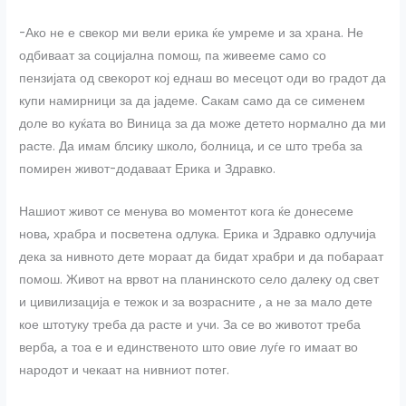
-Ако не е свекор ми вели ерика ќе умреме и за храна. Не
одбиваат за социјална помош, па живееме само со
пензијата од свекорот кој еднаш во месецот оди во градот да
купи намирници за да јадеме. Сакам само да се сименем
доле во куќата во Виница за да може детето нормално да ми
расте. Да имам блсику школо, болница, и се што треба за
помирен живот-додаваат Ерика и Здравко.
Нашиот живот се менува во моментот кога ќе донесеме
нова, храбра и посветена одлука. Ерика и Здравко одлучија
дека за нивното дете мораат да бидат храбри и да побараат
помош. Живот на врвот на планинското село далеку од свет
и цивилизација е тежок и за возрасните , а не за мало дете
кое штотуку треба да расте и учи. За се во животот треба
верба, а тоа е и единственото што овие луѓе го имаат во
народот и чекаат на нивниот потег.