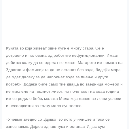
Куќата во која живеат овие луѓе е многу стара. Се е
дотраено и половина од работите нефункционални. Имаат
добиток колку да се одржат во живот. Магарето им помага на
Здравко и фамилијата да не останат без вода, бидејќи мора
да одат далеку за да наполнат вода за пиење и други
потреби. Додека биле само тие двајца во заедница можеби и
не мислеле на тешкиот живот, но почетокот на оваа година
им се родило бебе, малата Мила која живее во лоши услови
и несоодветни за толку мало суштество.
-Учевме заедно со Здрвко во исто училиште и така се
запознавме. Дојдов еднаш тука и останав. И, јас сум