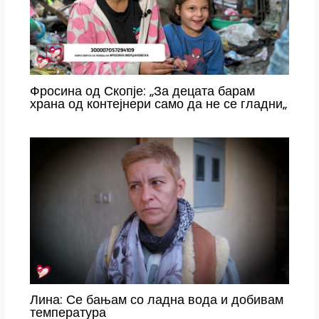
Фросина од Скопје: „За децата барам
храна од контејнери само да не се гладни„
Лина: Се бањам со ладна вода и добивам
температура