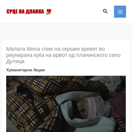
Skip
MAI
Search
to
MEN
content
Малата Мила спие на скршен кревет во
риунирана куќа на врвот од планинското село
Дулица
Хуманитарни Акции