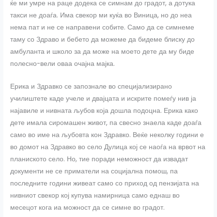
ќе ми умре на раце додека се симнам до градот, а дотука
такси не доаѓа. Има свекор ми куќа во Виница, но до неа
нема пат и не се направени собите. Само да се симнеме
таму со Здраво и бебето да можеме да бидеме блиску до
амбуланта и школо за да може на моето дете да му биде
полесно-вели оваа очајна мајка.
Ерика и Здравко се запознале во специјализирано
училиштете каде учеле и двајцата и искрите помеѓу нив ја
најавиле и нивната љубов која дошла подоцна. Ерика како
дете имала сиромашен живот, па свесно знаела каде доаѓа
само во име на љубовта кон Здравко. Веќе неколку години е
во домот на Здравко во село Дулица кој се наоѓа на врвот на
планиското село. Но, тие поради неможност да извадат
документи не се приматели на социјална помош, па
последните години живеат само со приход од пензијата на
нивниот свекор кој купува намирница само еднаш во
месецот кога иа можност да се симне во градот.