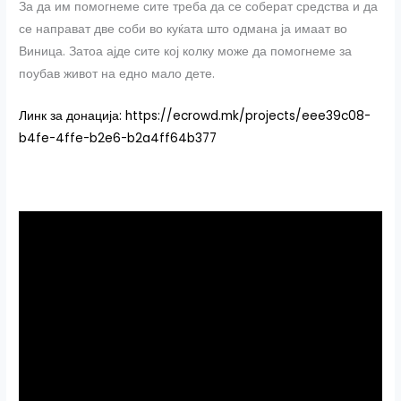
За да им помогнеме сите треба да се соберат средства и да
се направат две соби во куќата што одмана ја имаат во
Виница. Затоа ајде сите кој колку може да помогнеме за
поубав живот на едно мало дете.
Линк за донација: https://ecrowd.mk/projects/eee39c08-
b4fe-4ffe-b2e6-b2a4ff64b377