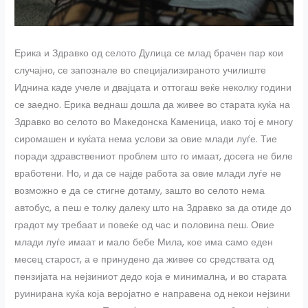
Ерика и Здравко од селото Дулица се млад брачен пар кои
случајно, се запознале во специјализираното училиште
Иднина каде учеле и двајцата и оттогаш веќе неколку години
се заедно. Ерика веднаш дошла да живее во старата куќа на
Здравко во селото во Македонска Каменица, иако тој е многу
сиромашен и куќата нема услови за овие млади луѓе. Тие
поради здравствениот проблем што го имаат, досега не биле
вработени. Но, и да се најде работа за овие млади луѓе не
возможно е да се стигне дотаму, зашто во селото нема
автобус, а пеш е толку далеку што на Здравко за да отиде до
градот му требаат и повеќе од час и половина пеш. Овие
млади луѓе имаат и мало бебе Мила, кое има само еден
месец старост, а е принудено да живее со средствата од
пензијата на нејзиниот дедо која е минимална, и во старата
руинирана куќа која веројатно е направена од некои нејзини