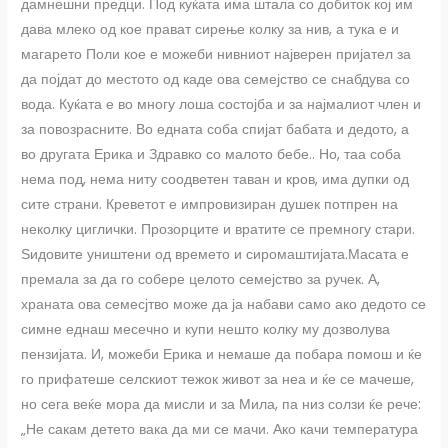
дамнешни предци. Под куќата има штала со добиток кој им
дава млеко од кое прават сирење колку за нив, а тука е и
магарето Поли кое е можеби нивниот најверен пријател за
да појдат до местото од каде ова семејство се снабдува со
вода. Куќата е во многу лоша состојба и за најмалиот член и
за повозрасните. Во едната соба спијат бабата и дедото, а
во другата Ерика и Здравко со малото бебе.. Но, таа соба
нема под, нема ниту соодветен таван и кров, има дупки од
сите страни. Креветот е импровизиран душек потпрен на
неколку циглички. Прозорците и вратите се премногу стари.
Ѕидовите уништени од времето и сиромаштијата.Масата е
премала за да го собере целото семејство за ручек. А,
храната ова семесјтво може да ја набави само ако дедото се
симне еднаш месечно и купи нешто колку му дозволува
пензијата. И, можеби Ерика и немаше да побара помош и ќе
го прифатеше селскиот тежок живот за неа и ќе се мачеше,
но сега веќе мора да мисли и за Мила, па низ солзи ќе рече:
„Не сакам детето вака да ми се мачи. Ако качи температура