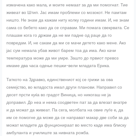
измачена како мала, и моите немаат за да ми помогнат. Тие
живеат во Штип. Јас имам проблеми со мозокот. Не памтам
ништо. Не знам да кажам ниту колку години имам. И, не знам
сама со бебето како да се справам. Ми помага свекрвата. Се
плашам кога го држам да не ми падне од раце да го
повредам. И, не сакам да ми се мачи детето како мене. Ако
јас сум немала убав живот барем тоа да има. Ако качи
температура може да ми умре. Зашто до првиот превоз
имаме два часа одење пешки-вели младата Ерика.
Таткото на Здравко, единствениот кој се грижи за ова
семејство, во младоста имал други планови. Направил со
десет прсти куќа во градот Виница, но никогаш не ја
доправил. До неа и нема соодветен пат за да влезат внатре
и да можат да живеат. Па сега, молбата на овие луѓе е, да
им се помогне да може да се направат макар две соби за да
можат младите да фунционираат во место каде има блиску
амбуланта и училиште за нивната рожба.