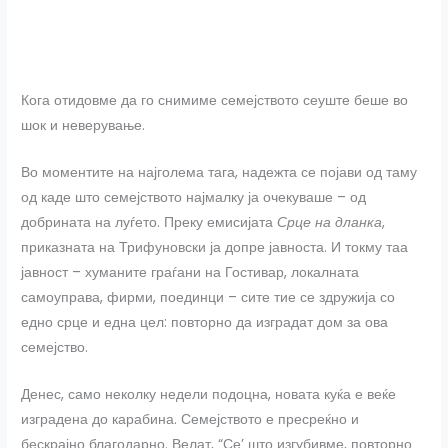
Кога отидовме да го снимиме семејството сеуште беше во
шок и неверување.
Во моментите на најголема тага, надежта се појави од таму
од каде што семејството најмалку ја очекуваше – од
добрината на луѓето. Преку емисијата
Срце на дланка
,
приказната на Трифуновски ја допре јавноста. И токму таа
јавност – хуманите граѓани на Гостивар, локалната
самоуправа, фирми, поединци – сите тие се здружија со
едно срце и една цел: повторно да изградат дом за ова
семејство.
Денес, само неколку недели подоцна, новата куќа е веќе
изградена до карабина. Семејството е пресреќно и
бескрајно благодарно. Велат, “Се’ што изгубивме, повторно