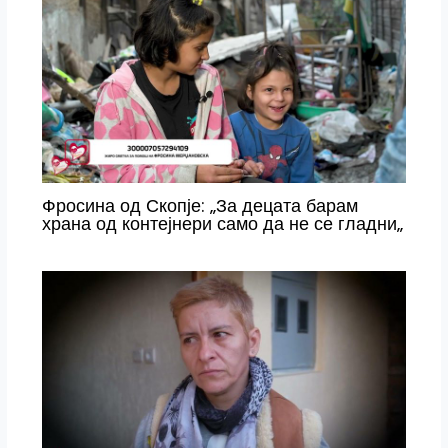
Фросина од Скопје: „За децата барам
храна од контејнери само да не се гладни„