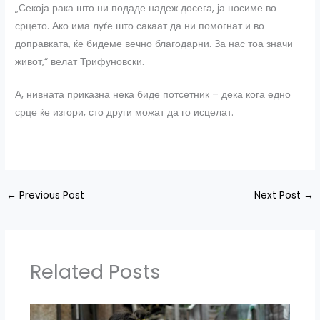
„Секоја рака што ни подаде надеж досега, ја носиме во
срцето. Ако има луѓе што сакаат да ни помогнат и во
доправката, ќе бидеме вечно благодарни. За нас тоа значи
живот,“ велат Трифуновски.
А, нивната приказна нека биде потсетник – дека кога едно
срце ќе изгори, сто други можат да го исцелат.
←
Previous Post
Next Post
→
Related Posts