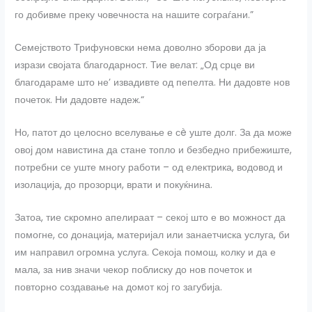
го добивме преку човечноста на нашите сограѓани.”
Семејството Трифуновски нема доволно зборови да ја
изрази својата благодарност. Тие велат: „Од срце ви
благодараме што не’ извадивте од пепелта. Ни дадовте нов
почеток. Ни дадовте надеж.“
Но, патот до целосно вселување е сè уште долг. За да може
овој дом навистина да стане топло и безбедно прибежиште,
потребни се уште многу работи – од електрика, водовод и
изолација, до прозорци, врати и покуќнина.
Затоа, тие скромно апелираат – секој што е во можност да
помогне, со донација, материјал или занаетчиска услуга, би
им направил огромна услуга. Секоја помош, колку и да е
мала, за нив значи чекор поблиску до нов почеток и
повторно создавање на домот кој го загубија.