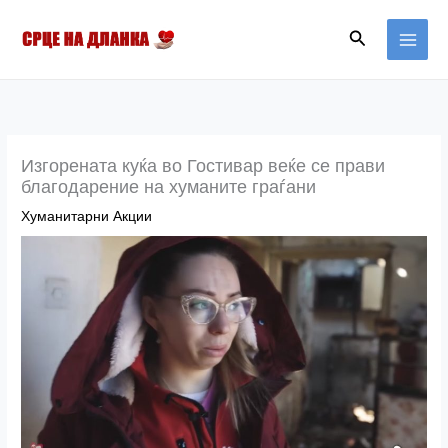
Skip
MAI
Search
to
MEN
content
Изгорената куќа во Гостивар веќе се прави
благодарение на хуманите граѓани
Хуманитарни Акции