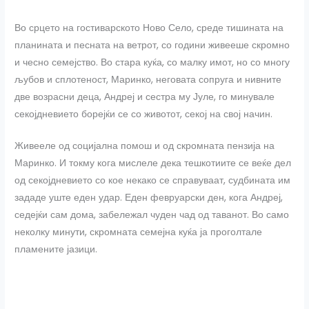
Во срцето на гостиварското Ново Село, среде тишината на
планината и песната на ветрот, со години живееше скромно
и чесно семејство. Во стара куќа, со малку имот, но со многу
љубов и сплотеност, Маринко, неговата сопруга и нивните
две возрасни деца, Андреј и сестра му Јуле, го минувале
секојдневието борејќи се со животот, секој на свој начин.
Живееле од социјална помош и од скромната пензија на
Маринко. И токму кога мислеле дека тешкотиите се веќе дел
од секојдневието со кое некако се справуваат, судбината им
зададе уште еден удар. Еден февруарски ден, кога Андреј,
седејќи сам дома, забележал чуден чад од таванот. Во само
неколку минути, скромната семејна куќа ја проголтале
пламените јазици.