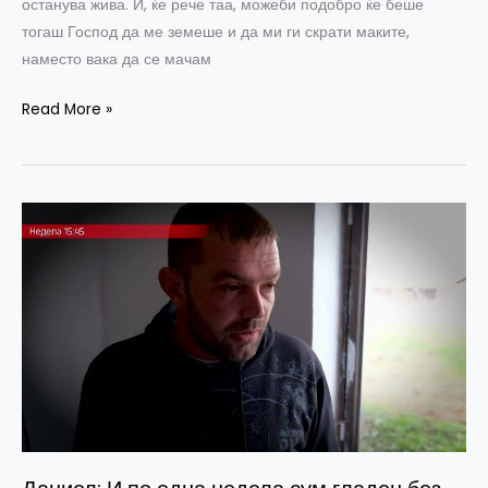
останува жива. И, ќе рече таа, можеби подобро ќе беше
тогаш Господ да ме земеше и да ми ги скрати маките,
наместо вака да се мачам
Read More »
Даниел:
И
по
една
недела
сум
гладен
без
залак
во
устата