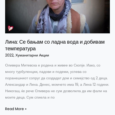
ладна
вода
и
добивам
температура
Лина: Се бањам со ладна вода и добивам
температура
2022
,
Хуманитарни Акции
Оливера Митевска е родена и живее во Скопје. Иако, со
многу турбуленции, падови и подеми, успева со
поранешниот сопруг да создадат дом и семејство од 2 деца.
Александар и Лина. Денес, момчето има 19, а Лина 12 години.
Никогаш, ќе рече Оливера не сум дозволила да им фали на
моите деца. Сум спиела и по
Read More »