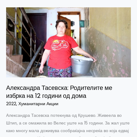
Александра
Тасевска:
Родителите
ме
избрка
на
12
години
од
дома
Александра Тасевска: Родителите ме
избрка на 12 години од дома
2022
,
Хуманитарни Акции
Александра Тасевска потекнува од Крушево. Живеела во
Штип, а се омажила во Велес уште на 15 години. За жал уште
како многу мала доживува сообраќајна несреќа во која едвај