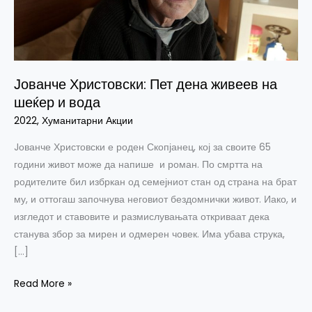
шеќер
и
вода
Јованче Христовски: Пет дена живеев на
шеќер и вода
2022
,
Хуманитарни Акции
Jованче Христовски е роден Скопјанец, кој за своите 65
години живот може да напише и роман. По смртта на
родителите бил избркан од семејниот стан од страна на брат
му, и оттогаш започнува неговиот бездомнички живот. Иако, и
изгледот и ставовите и размислувањата откриваат дека
станува збор за мирен и одмерен човек. Има убава струка,
[…]
Read More »