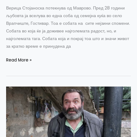
Верица Стојаноска потекнува од Маврово. Пред 28 години
љубовта ја вселува во една соба од семејна куќа во село
Врапчиште, Гостивар. Тоа е собата на сите нејзини спомени.
Собата во која ќе ја доживее најголемата радост, но, и
најголемата тага. Собата која и покрај тоа што и значи живот
за кратко време е принудена да
Read More »
Венчо
Ефремовски:
Да
може
да
се
врати