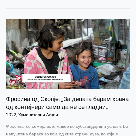
Фросина
од
Скопје:
„За
децата
барам
храна
од
контејнери
само
Фросина од Скопје: „За децата барам храна
да
од контејнери само да не се гладни„
не
се
2022
,
Хуманитарни Акции
гладни„
Фросина со семејството живее во субстандардни услови. Во
напуштена барака во која од сите страни дува, во која е