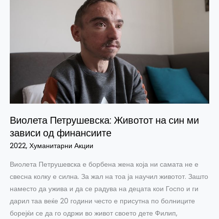
Петрушевска:
Животот
на
син
ми
зависи
од
финансиите
Виолета Петрушевска: Животот на син ми
зависи од финансиите
2022
,
Хуманитарни Акции
Виолета Петрушевска е борбена жена која ни самата не е
свесна колку е силна. За жал на тоа ја научил животот. Зашто
наместо да ужива и да се радува на децата кои Госпо и ги
дарил таа веќе 20 години често е присутна по болниците
борејќи се да го одржи во живот своето дете Филип,