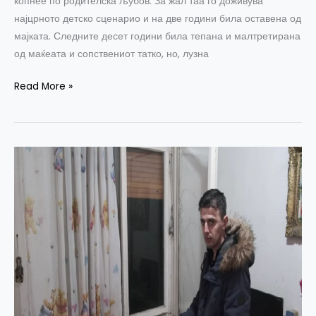
копнее по родителска љубов. За жал таа го доживува
најцрното детско сценарио и на две години била оставена од
мајката. Следните десет години била тепана и малтретирана
од маќеата и сопствениот татко, но, лузна
Read More »
Влатко
Давитковиќ:
Морам
да
работам
за
да
обезбедам
леб
за