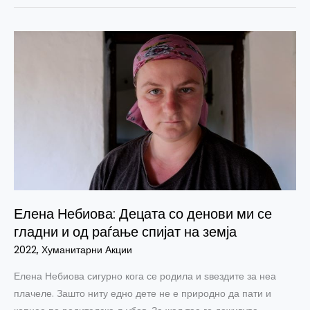
Елена
Небиова:
Децата
со
денови
ми
се
гладни
и
од
Елена Небиова: Децата со денови ми се
раѓање
гладни и од раѓање спијат на земја
спијат
на
2022
,
Хуманитарни Акции
земја
Елена Небиова сигурно кога се родила и ѕвездите за неа
плачеле. Зашто ниту едно дете не е природно да пати и