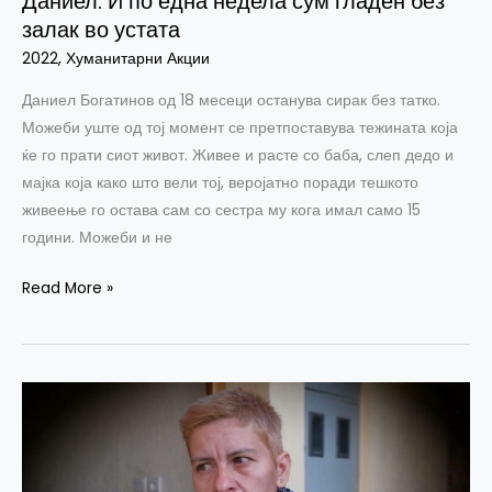
Даниел: И по една недела сум гладен без
залак во устата
2022
,
Хуманитарни Акции
Даниел Богатинов од 18 месеци останува сирак без татко.
Можеби уште од тој момент се претпоставува тежината која
ќе го прати сиот живот. Живее и расте со баба, слеп дедо и
мајка која како што вели тој, веројатно поради тешкото
живеење го остава сам со сестра му кога имал само 15
години. Можеби и не
Read More »
Лина:
Се
бањам
со