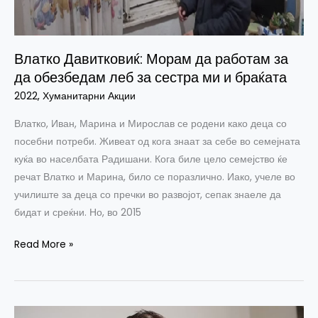
сестра
ми
и
Влатко Давитковиќ: Морам да работам за
браќата
да обезбедам леб за сестра ми и браќата
2022
,
Хуманитарни Акции
Влатко, Иван, Марина и Мирослав се родени како деца со
посебни потреби. Живеат од кога знаат за себе во семејната
куќа во населбата Радишани. Кога биле цело семејство ќе
речат Влатко и Марина, било се поразлично. Иако, учеле во
училиште за деца со пречки во развојот, сепак знаеле да
бидат и среќни. Но, во 2015
Read More »
Виолета