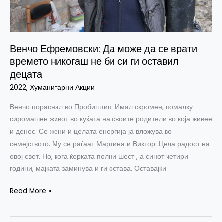
времето
никогаш
не
Венчо Ефремовски: Да може да се врати
би
времето никогаш не би си ги оставил
си
децата
ги
оставил
2022
,
Хуманитарни Акции
децата
Венчо пораснал во Пробиштип. Имал скромен, помалку
сиромашен живот во куќата на своите родители во која живее
и денес. Се жени и целата енергија ја вложува во
семејството. Му се раѓаат Мартина и Виктор. Цела радост на
овој свет. Но, кога ќерката полни шест , а синот четири
години, мајката заминува и ги остава. Оставајќи
Read More »