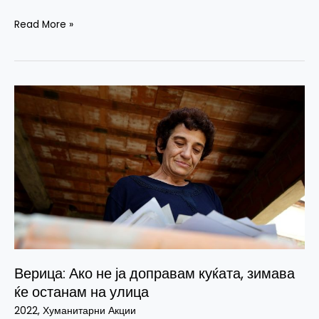
Read More »
Верица:
Ако
не
ја
доправам
куќата,
зимава
ќе
останам
на
Верица: Ако не ја доправам куќата, зимава
улица
ќе останам на улица
2022
,
Хуманитарни Акции